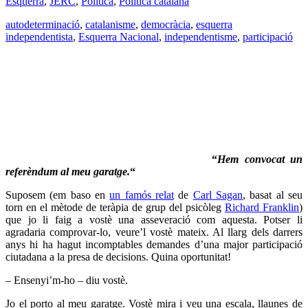
Esquerra
,
JERC
,
Política
,
Política catalana
autodeterminació
,
catalanisme
,
democràcia
,
esquerra
independentista
,
Esquerra Nacional
,
independentisme
,
participació
“
Hem
convocat u
n
referèndum
al meu garatge
.
“
Suposem (em baso en
un famós relat
de
Carl Sagan
, basat al seu
torn en el mètode de teràpia de grup del psicòleg
Richard Franklin
)
que jo li faig a vostè una asseveració com aquesta. Potser li
agradaria comprovar-lo, veure’l vostè mateix. Al llarg dels darrers
anys hi ha hagut incomptables demandes d’una major participació
ciutadana a la presa de decisions. Quina oportunitat!
– Ensenyi’m-ho – diu vostè.
Jo el porto al meu garatge. Vostè mira i veu una escala, llaunes de